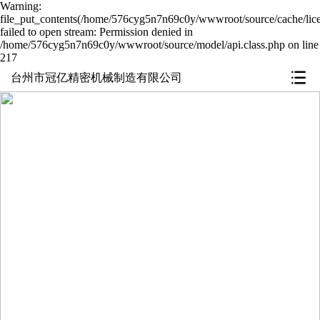
Warning:
file_put_contents(/home/576cyg5n7n69c0y/wwwroot/source/cache/lic
failed to open stream: Permission denied in
/home/576cyg5n7n69c0y/wwwroot/source/model/api.class.php on line
217
台州市冠亿精密机械制造有限公司