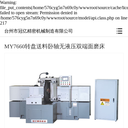
Warning:
file_put_contents(/home/576cyg5n7n69c0y/wwwroot/source/cache/lic
failed to open stream: Permission denied in
/home/576cyg5n7n69c0y/wwwroot/source/model/api.class.php on line
217
台州市冠亿精密机械制造有限公司
MY7660转盘送料卧轴无液压双端面磨床