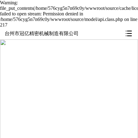
Warning:
file_put_contents(/home/576cyg5n7n69c0y/wwwroot/source/cache/lic
failed to open stream: Permission denied in
/home/576cyg5n7n69c0y/wwwroot/source/model/api.class.php on line
217
台州市冠亿精密机械制造有限公司